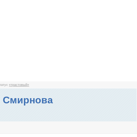
статус
«трастовый»
 Смирнова