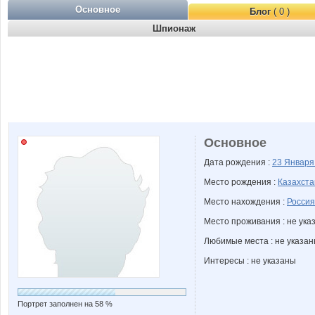
Основное
Блог
( 0 )
Шпионаж
Основное
Дата рождения :
23 Январ
Место рождения :
Казахста
Место нахождения :
Россия
Место проживания : не ука
Любимые места : не указа
Интересы : не указаны
Портрет заполнен на 58 %