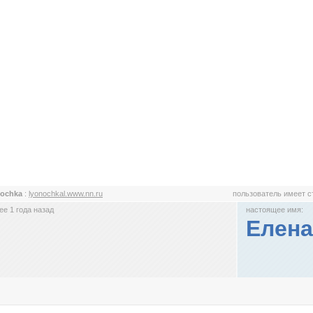
nochka
:
lyonochkal.www.nn.ru
пользователь имеет 
е 1 года назад
настоящее имя:
Елена