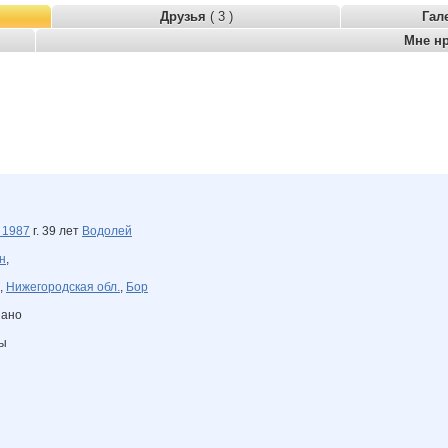
Друзья
( 3 )
Гал
Мне н
я
1987
г. 39 лет
Водолей
н
,
,
Нижегородская обл.
,
Бор
зано
ны