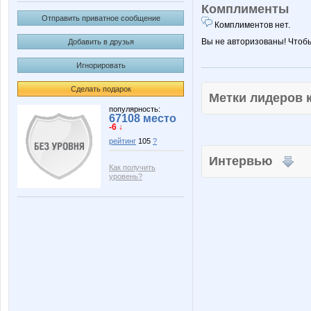
Комплименты
Отправить приватное сообщение
Комплиментов нет.
Вы не авторизованы! Чтоб
Добавить в друзья
Игнорировать
Сделать подарок
Метки лидеров
популярность:
67108 место
-6 ↓
рейтинг
105
?
Интервью
Как получить
уровень?